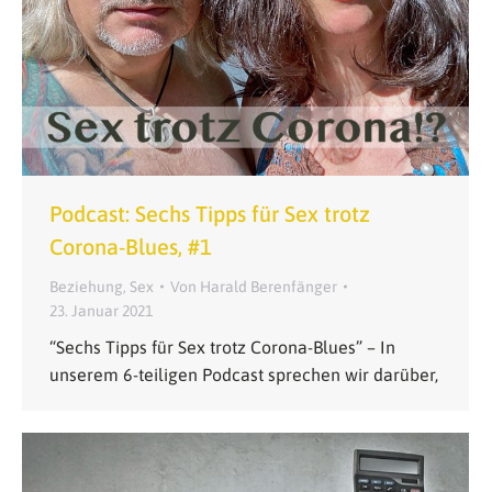
Podcast: Sechs Tipps für Sex trotz
Corona-Blues, #1
Beziehung
,
Sex
Von
Harald Berenfänger
23. Januar 2021
“Sechs Tipps für Sex trotz Corona-Blues” – In
unserem 6-teiligen Podcast sprechen wir darüber,