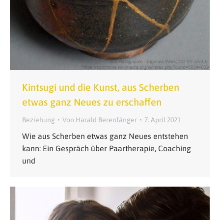
Kintsugi und die Kunst, aus Scherben
etwas ganz Neues zu erschaffen
Beziehung
Von
Harald Berenfänger
7. April 2021
Wie aus Scherben etwas ganz Neues entstehen
kann: Ein Gespräch über Paartherapie, Coaching
und