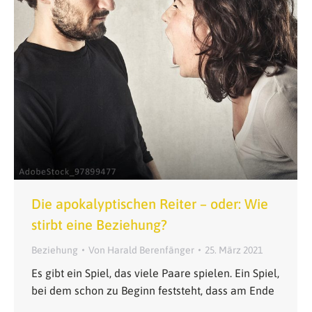
Die apokalyptischen Reiter – oder: Wie
stirbt eine Beziehung?
Beziehung
Von
Harald Berenfänger
25. März 2021
Es gibt ein Spiel, das viele Paare spielen. Ein Spiel,
bei dem schon zu Beginn feststeht, dass am Ende