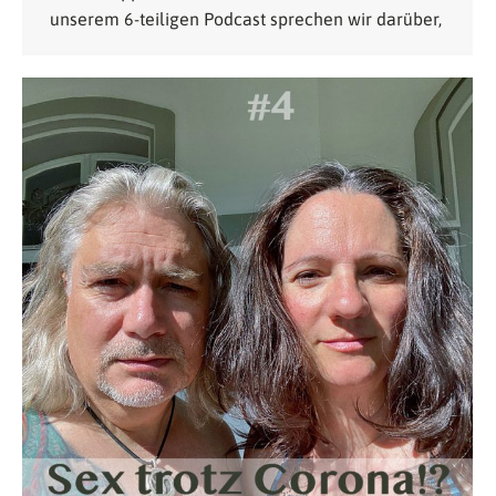
unserem 6-teiligen Podcast sprechen wir darüber,