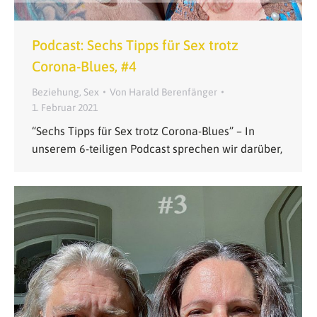
Podcast: Sechs Tipps für Sex trotz
Corona-Blues, #4
Beziehung
,
Sex
Von
Harald Berenfänger
1. Februar 2021
“Sechs Tipps für Sex trotz Corona-Blues” – In
unserem 6-teiligen Podcast sprechen wir darüber,