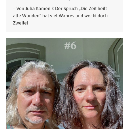
– Von Julia Kamenik Der Spruch „Die Zeit heilt
alle Wunden“ hat viel Wahres und weckt doch
Zweifel