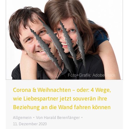
Corona & Weihnachten – oder: 4 Wege,
wie Liebespartner jetzt souverän ihre
Beziehung an die Wand fahren können
Allgemein
Von
Harald Berenfänger
11. Dezember 2020