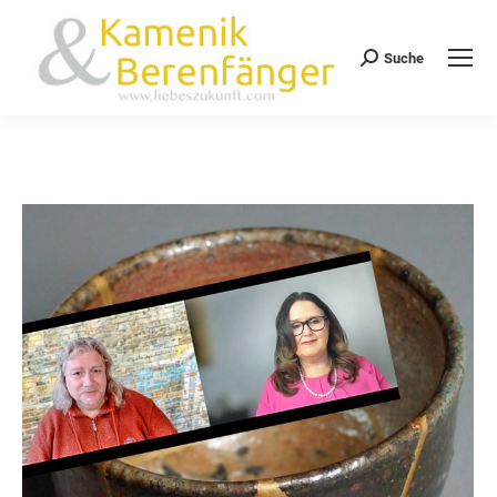
Suche
Search: