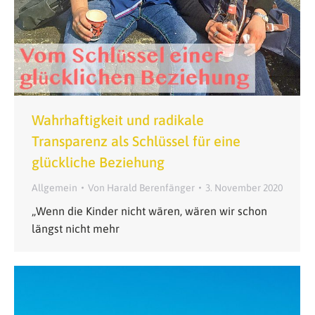
Wahrhaftigkeit und radikale
Transparenz als Schlüssel für eine
glückliche Beziehung
Allgemein
Von
Harald Berenfänger
3. November 2020
„Wenn die Kinder nicht wären, wären wir schon
längst nicht mehr